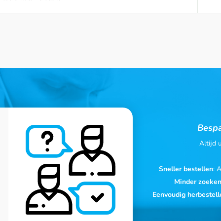
Bespa
Altijd
Sneller bestellen
: 
Minder zoeke
Eenvoudig herbestell