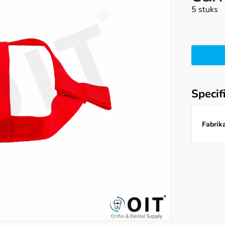
5 stuks
Specif
Fabrika