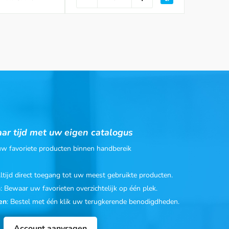
ar tijd met uw eigen catalogus
 uw favoriete producten binnen handbereik
Altijd direct toegang tot uw meest gebruikte producten.
n
: Bewaar uw favorieten overzichtelijk op één plek.
en
: Bestel met één klik uw terugkerende benodigdheden.
Account aanvragen