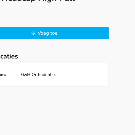
Voeg toe
icaties
nt:
G&H Orthodontics