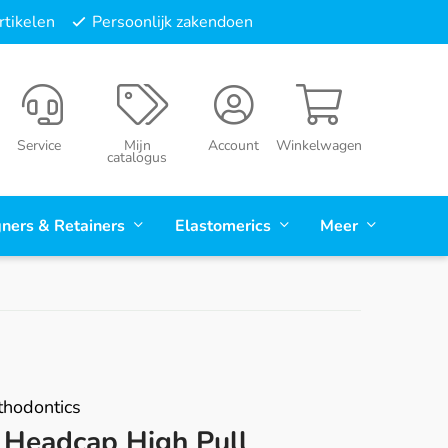
tikelen
Persoonlijk zakendoen
Service
Mijn
Account
Winkelwagen
catalogus
gners & Retainers
Elastomerics
Meer
hodontics
Headcap High Pull