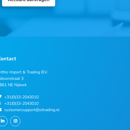
Contact
rtho Import & Trading B.V.
disonstraat 3
861 NE Nijkerk
+31(0)33-2043010
+31(0)33-2043010
customersupport@oitrading.nl