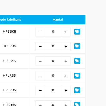
ode fabrikant
Aantal
HPSBK5
HPSRD5
HPLBK5
HPLRB5
HPLRD5
HPSRB5