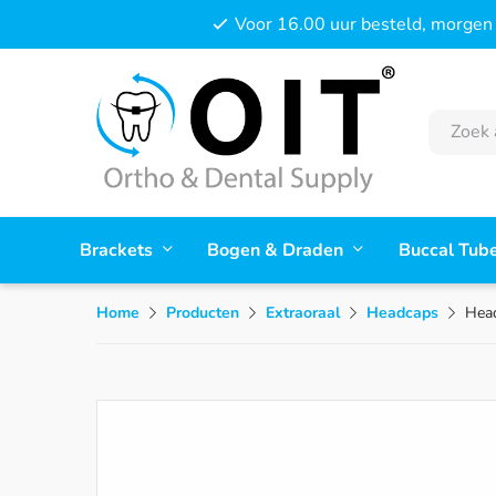
Voor 16.00 uur besteld, morgen 
Brackets
Bogen & Draden
Buccal Tub
Home
Producten
Extraoraal
Headcaps
Head