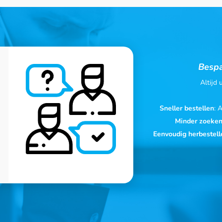
Bespa
Altijd
Sneller bestellen
: 
Minder zoeke
Eenvoudig herbestell