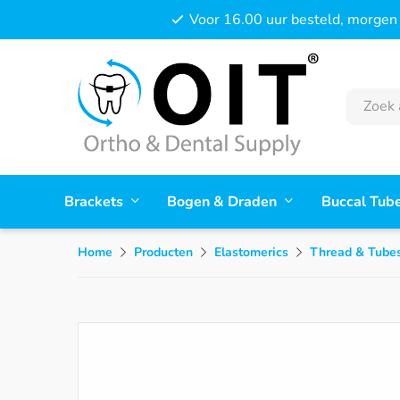
Voor 16.00 uur besteld, morgen 
Brackets
Bogen & Draden
Buccal Tub
Home
Producten
Elastomerics
Thread & Tubes