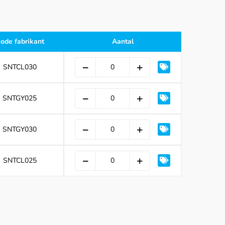
ode fabrikant
Aantal
SNTCL030
SNTGY025
SNTGY030
SNTCL025