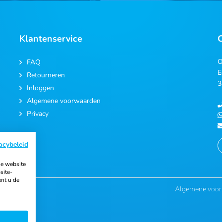
Klantenservice
O
FAQ
E
Retourneren
3
Inloggen
Algemene voorwaarden
Privacy
acybeleid
e website
site-
ent u de
Algemene voo