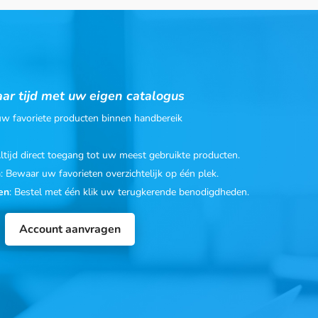
ar tijd met uw eigen catalogus
 uw favoriete producten binnen handbereik
Altijd direct toegang tot uw meest gebruikte producten.
n
: Bewaar uw favorieten overzichtelijk op één plek.
en
: Bestel met één klik uw terugkerende benodigdheden.
Account aanvragen