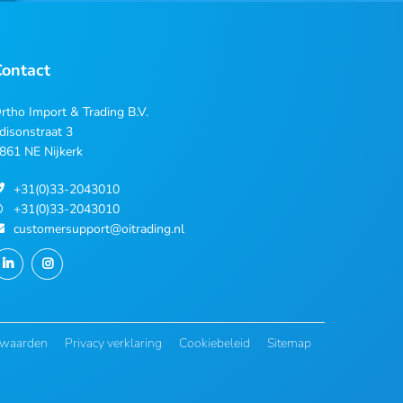
Contact
rtho Import & Trading B.V.
disonstraat 3
861 NE Nijkerk
+31(0)33-2043010
+31(0)33-2043010
customersupport@oitrading.nl
rwaarden
Privacy verklaring
Cookiebeleid
Sitemap