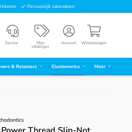
tikelen
Persoonlijk zakendoen
Service
Mijn
Account
Winkelwagen
catalogus
gners & Retainers
Elastomerics
Meer
hodontics
Power Thread Slip-Not