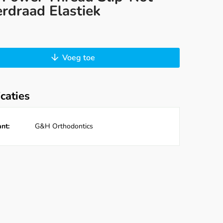
rdraad Elastiek
Voeg toe
icaties
nt:
G&H Orthodontics