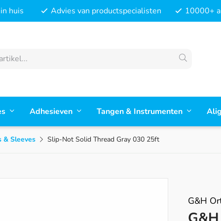
in huis
Advies van productspecialisten
10000+ ar
es
Adhesieven
Tangen & Instrumenten
Ali
 & Sleeves
Slip-Not Solid Thread Gray 030 25ft
G&H Ort
G&H 