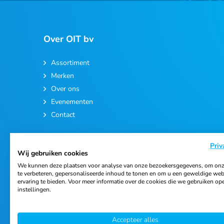
Over OIT bv
Assortiment
Merken
Over ons
Evenementen
Contact
Priv
Wij gebruiken cookies
We kunnen deze plaatsen voor analyse van onze bezoekersgegevens, om onz
te verbeteren, gepersonaliseerde inhoud te tonen en om u een geweldige web
ervaring te bieden. Voor meer informatie over de cookies die we gebruiken op
© 2026 Ortho Import & Trading B.V.
instellingen.
Accepteer alles