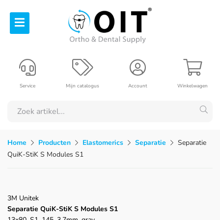
Service
Mijn catalogus
Account
Winkelwagen
Home
Producten
Elastomerics
Separatie
Separatie
QuiK-StiK S Modules S1
3M Unitek
Separatie QuiK-StiK S Modules S1
13x80, S1 .145, 3,7mm, gray