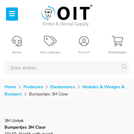
Service
Mijn catalogus
Account
Winkelwagen
Home
Producten
Elastomerics
Modules & Wedges &
Bumpers
Bumpertjes 3M Clear
3M Unitek
Bumpertjes 3M Clear
10x10, Alastik with guard