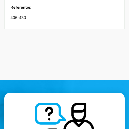
Referentie:
406-430