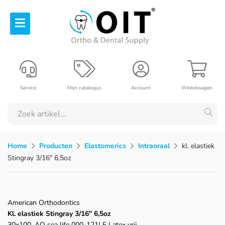
Service
Mijn catalogus
Account
Winkelwagen
Home
Producten
Elastomerics
Intraoraal
kl. elastiek
Stingray 3/16" 6,5oz
American Orthodontics
Kl. elastiek Stingray 3/16" 6,5oz
30x100, AO sea life 000-121LF Latex vrij