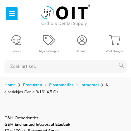
Service
Mijn catalogus
Account
Winkelwagen
Home
Producten
Elastomerics
Intraoraal
Kl.
elastiekjes Genie 3/16" 4,5 Oz
G&H Orthodontics
G&H Enchanted Intraoraal Elastiek
50 x 100 st., Enchanted Series