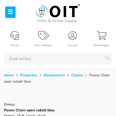
Service
Mijn catalogus
Account
Winkelwagen
Home
Producten
Elastomerics
Chains
Power Chain
open cobalt blue
Ormco
Power Chain open cobalt blue
Ormco, 15 ft. spool, short