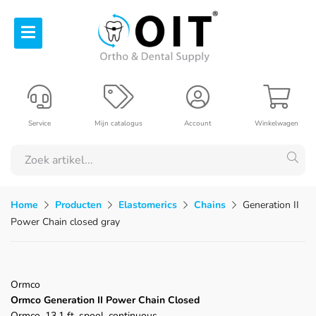
Service
Mijn catalogus
Account
Winkelwagen
Home
Producten
Elastomerics
Chains
Generation II
Power Chain closed gray
Ormco
Ormco Generation II Power Chain Closed
Ormco, 13.1 ft. spool, continuous