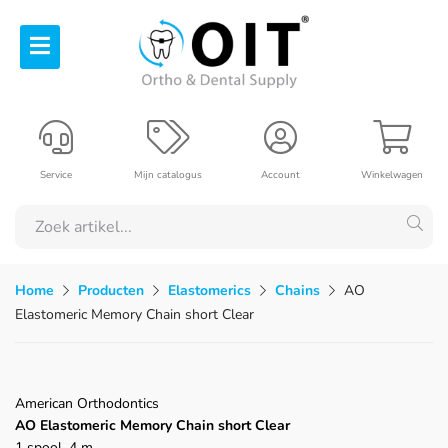
Service
Mijn catalogus
Account
Winkelwagen
Home
Producten
Elastomerics
Chains
AO
Elastomeric Memory Chain short Clear
American Orthodontics
AO Elastomeric Memory Chain short Clear
1 spool, 4 m