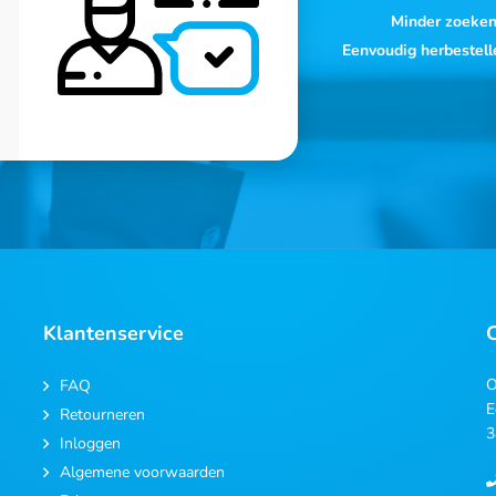
Minder zoeke
Eenvoudig herbestell
Klantenservice
O
FAQ
E
Retourneren
3
Inloggen
Algemene voorwaarden