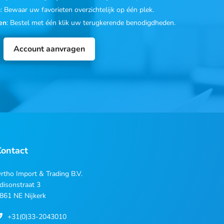
n
: Bewaar uw favorieten overzichtelijk op één plek.
en
: Bestel met één klik uw terugkerende benodigdheden.
Account aanvragen
Contact
rtho Import & Trading B.V.
disonstraat 3
861 NE Nijkerk
+31(0)33-2043010