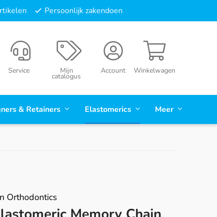
tikelen
Persoonlijk zakendoen
Service
Mijn
Account
Winkelwagen
catalogus
gners & Retainers
Elastomerics
Meer
n Orthodontics
lastomeric Memory Chain