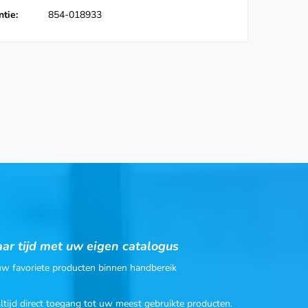
tie:
854-018933
ar tijd met uw eigen catalogus
 uw favoriete producten binnen handbereik
Altijd direct toegang tot uw meest gebruikte producten.