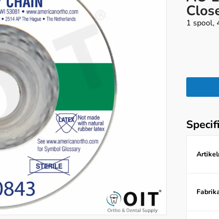
Clos
1 spool, 
Specif
Artike
Fabrika