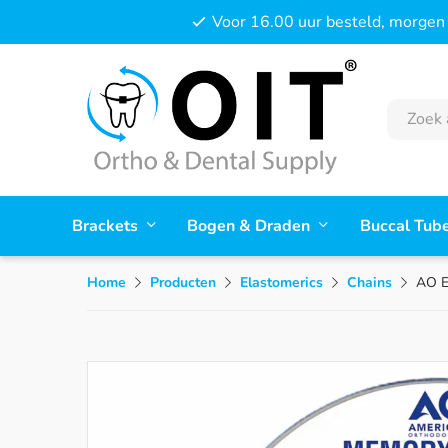
Voor 16.00 uur besteld, morgen 
Brackets
Bogen & Draden
Buccal Tub
Home
Producten
Elastomerics
Chains
AO E