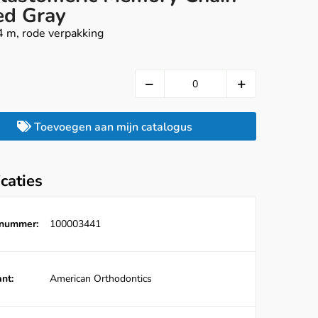
ed Gray
4 m, rode verpakking
Toevoegen aan mijn catalogus
icaties
lnummer:
100003441
nt:
American Orthodontics