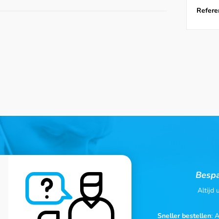
Referen
Bespa
Altijd
Sneller bestellen
: 