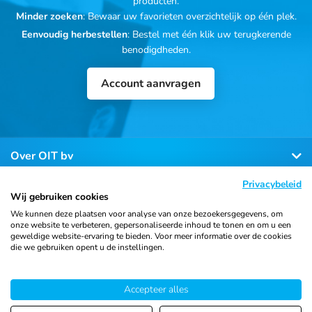
producten.
Minder zoeken
: Bewaar uw favorieten overzichtelijk op één plek.
Eenvoudig herbestellen
: Bestel met één klik uw terugkerende
benodigdheden.
Account aanvragen
Over OIT bv
Privacybeleid
Klantenservice
Wij gebruiken cookies
We kunnen deze plaatsen voor analyse van onze bezoekersgegevens, om
onze website te verbeteren, gepersonaliseerde inhoud te tonen en om u een
Contact
geweldige website-ervaring te bieden. Voor meer informatie over de cookies
die we gebruiken opent u de instellingen.
Accepteer alles
© 2026 Ortho Import
Algemene voorwaarden
Privacy
& Trading B.V.
verklaring
Cookiebeleid
Sitemap