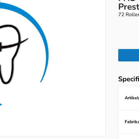
Pres
72 Rolle
Specif
Artike
Fabrika