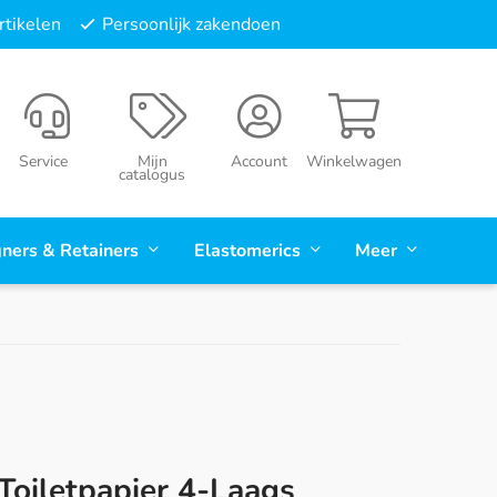
tikelen
Persoonlijk zakendoen
Service
Mijn
Account
Winkelwagen
catalogus
gners & Retainers
Elastomerics
Meer
Toiletpapier 4-Laags