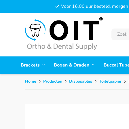
Voor 16.00 uur besteld, morgen 
Brackets
Bogen & Draden
Buccal Tub
Home
Producten
Disposables
Toiletpapier