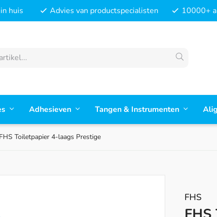
in huis
Advies van productspecialisten
10000+ ar
es
Adhesieven
Tangen & Instrumenten
Ali
FHS Toiletpapier 4-laags Prestige
FHS
FHS 