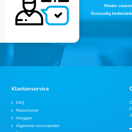
Minder zoeke
Eenvoudig herbestell
Klantenservice
O
FAQ
E
Retourneren
3
Inloggen
Algemene voorwaarden