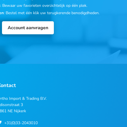
n
: Bewaar uw favorieten overzichtelijk op één plek.
en
: Bestel met één klik uw terugkerende benodigdheden.
Account aanvragen
Contact
rtho Import & Trading B.V.
disonstraat 3
861 NE Nijkerk
+31(0)33-2043010