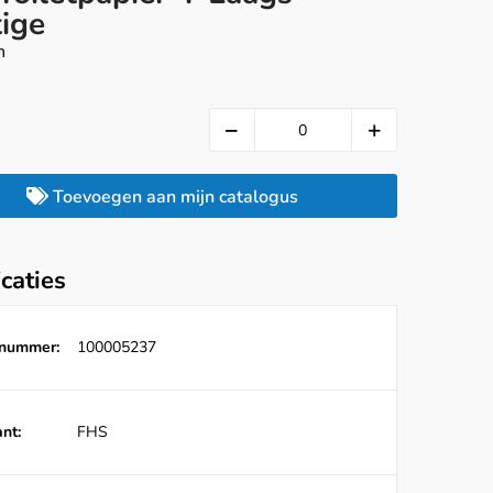
tige
n
Toevoegen aan mijn catalogus
icaties
lnummer:
100005237
nt:
FHS