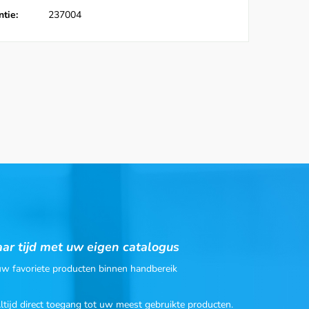
tie:
237004
ar tijd met uw eigen catalogus
 uw favoriete producten binnen handbereik
Altijd direct toegang tot uw meest gebruikte producten.