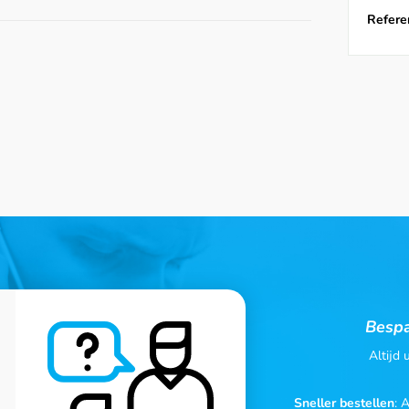
Referen
Bespa
Altijd
Sneller bestellen
: 