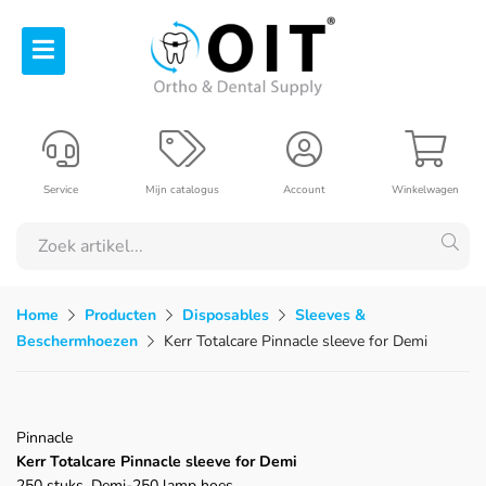
Service
Mijn catalogus
Account
Winkelwagen
Home
Producten
Disposables
Sleeves &
Beschermhoezen
Kerr Totalcare Pinnacle sleeve for Demi
Pinnacle
Kerr Totalcare Pinnacle sleeve for Demi
250 stuks, Demi-250 lamp hoes