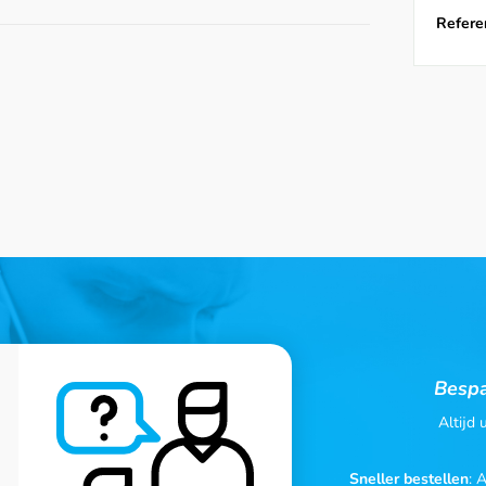
Referen
Bespa
Altijd
Sneller bestellen
: 