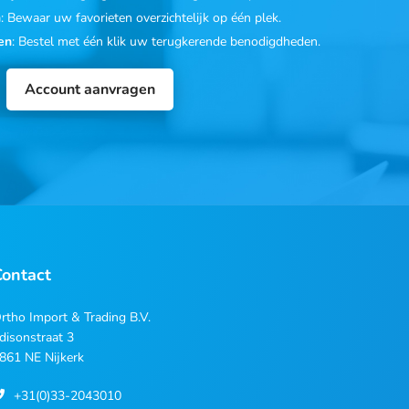
n
: Bewaar uw favorieten overzichtelijk op één plek.
en
: Bestel met één klik uw terugkerende benodigdheden.
Account aanvragen
Contact
rtho Import & Trading B.V.
disonstraat 3
861 NE Nijkerk
+31(0)33-2043010