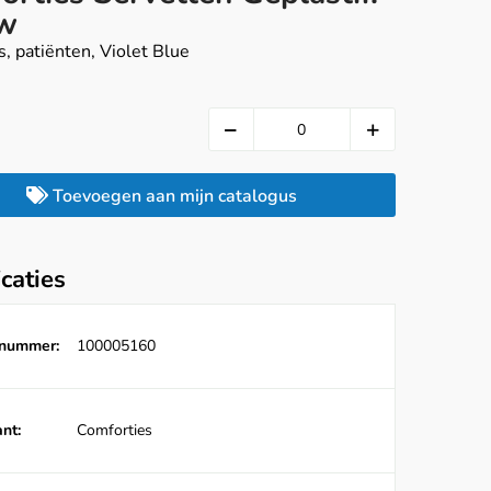
w
, patiënten, Violet Blue
Toevoegen aan mijn catalogus
icaties
lnummer:
100005160
nt:
Comforties