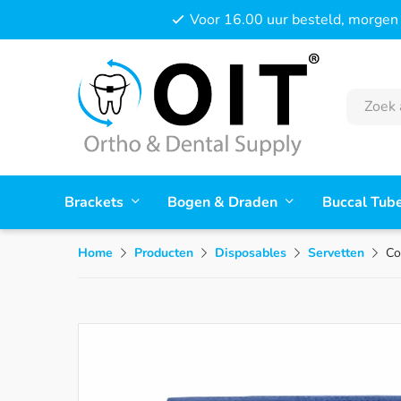
Voor 16.00 uur besteld, morgen 
Brackets
Bogen & Draden
Buccal Tub
Home
Producten
Disposables
Servetten
Co