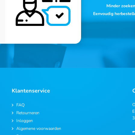
Minder zoeke
Eenvoudig herbestell
Klantenservice
O
FAQ
E
Retourneren
3
Inloggen
Algemene voorwaarden