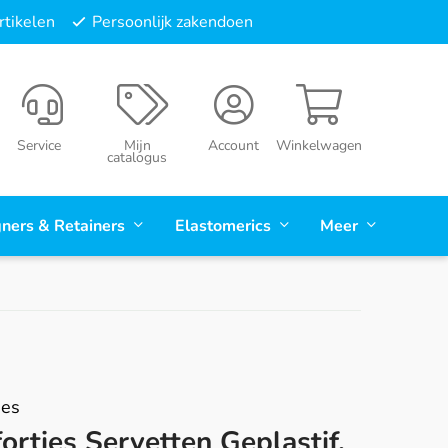
tikelen
Persoonlijk zakendoen
Service
Mijn
Account
Winkelwagen
catalogus
gners & Retainers
Elastomerics
Meer
ies
rties Servetten Geplastif.