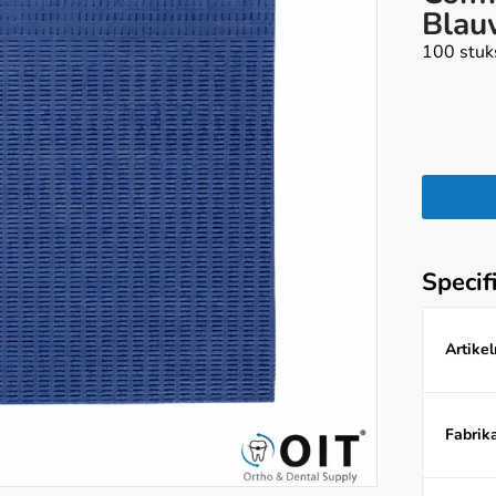
Blau
100 stuks
Specif
Artike
Fabrika