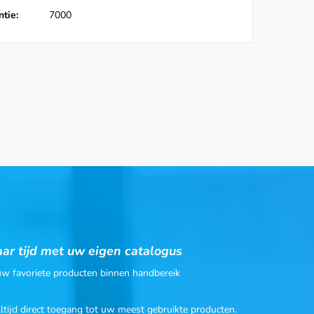
tie:
7000
ar tijd met uw eigen catalogus
 uw favoriete producten binnen handbereik
Altijd direct toegang tot uw meest gebruikte producten.