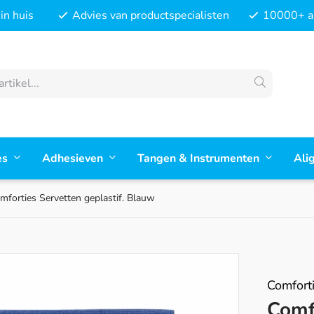
in huis
Advies van productspecialisten
10000+ ar
es
Adhesieven
Tangen & Instrumenten
Ali
mforties Servetten geplastif. Blauw
Comfort
Comfo