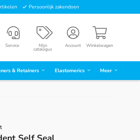
tikelen
Persoonlijk zakendoen
Service
Mijn
Account
Winkelwagen
catalogus
gners & Retainers
Elastomerics
Meer
t
dent Self Seal