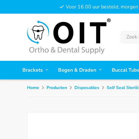
Voor 16.00 uur besteld, morgen 
Brackets
Bogen & Draden
Buccal Tub
Home
Producten
Disposables
Self Seal Steril