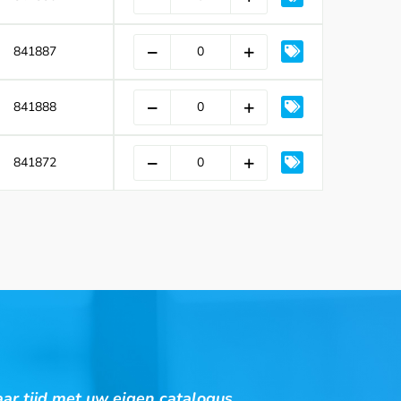
841887
841888
841872
ar tijd met uw eigen catalogus