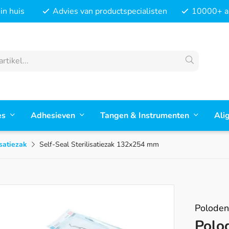
in huis
Advies van productspecialisten
10000+ ar
es
Adhesieven
Tangen & Instrumenten
Ali
isatiezak
Self-Seal Sterilisatiezak 132x254 mm
Poloden
Polo