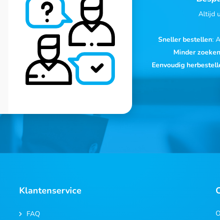
Altijd
Sneller bestellen
: 
Minder zoeke
Eenvoudig herbestell
Klantenservice
O
FAQ