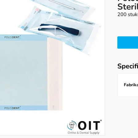
Steri
200 stuk
Specif
Fabrika