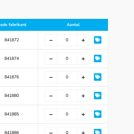
ode fabrikant
Aantal
841872
841874
841876
841880
841885
841886