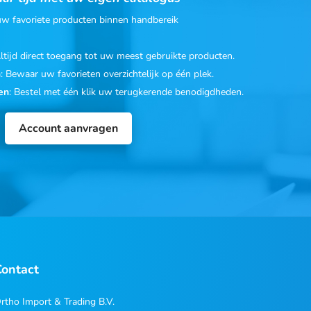
 uw favoriete producten binnen handbereik
Altijd direct toegang tot uw meest gebruikte producten.
n
: Bewaar uw favorieten overzichtelijk op één plek.
en
: Bestel met één klik uw terugkerende benodigdheden.
Account aanvragen
Contact
rtho Import & Trading B.V.