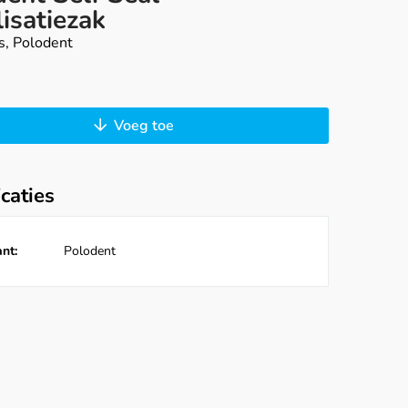
lisatiezak
s, Polodent
Voeg toe
icaties
nt:
Polodent