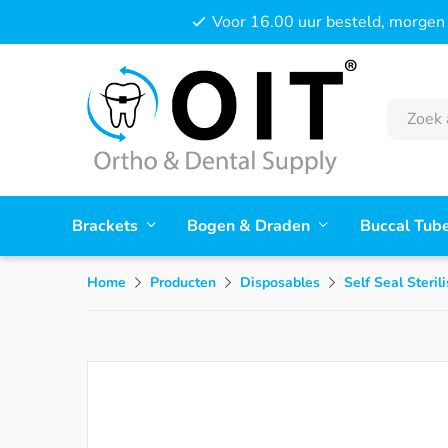
Voor 16.00 uur besteld, morgen 
Brackets
Bogen & Draden
Buccal Tub
Home
Producten
Disposables
Self Seal Steril