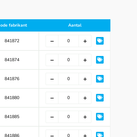
ode fabrikant
Aantal
841872
841874
841876
841880
841885
841886