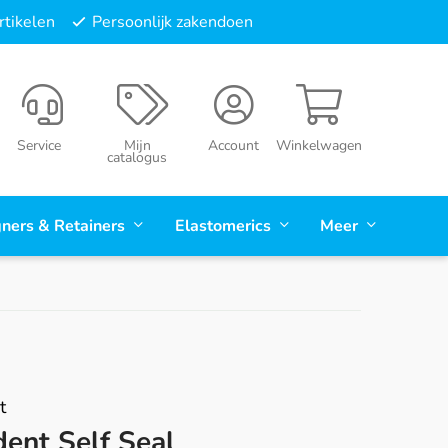
tikelen
Persoonlijk zakendoen
Service
Mijn
Account
Winkelwagen
catalogus
gners & Retainers
Elastomerics
Meer
t
dent Self Seal