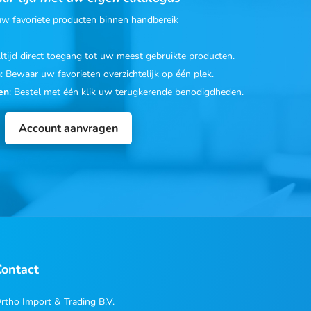
 uw favoriete producten binnen handbereik
Altijd direct toegang tot uw meest gebruikte producten.
n
: Bewaar uw favorieten overzichtelijk op één plek.
en
: Bestel met één klik uw terugkerende benodigdheden.
Account aanvragen
Contact
rtho Import & Trading B.V.