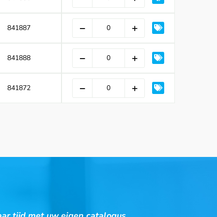
841887
841888
841872
ar tijd met uw eigen catalogus