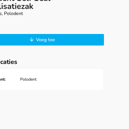
lisatiezak
s, Polodent
Voeg toe
icaties
nt:
Polodent