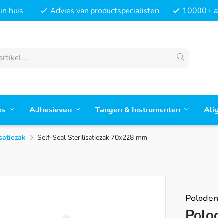
in huis
Advies van productspecialisten
10000+ ar
es
Adhesieven
Tangen & Instrumenten
Ali
isatiezak
Self-Seal Sterilisatiezak 70x228 mm
Poloden
Polo