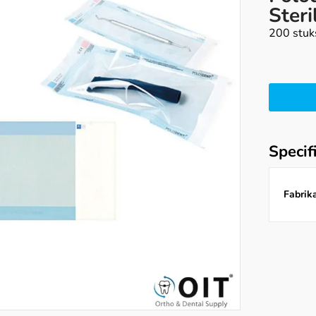
Steri
200 stuk
Specif
Fabrika