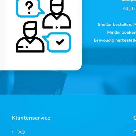
Altijd
Sneller bestellen
: 
Minder zoeke
Eenvoudig herbestell
Klantenservice
O
FAQ