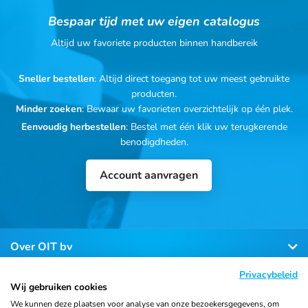
Bespaar tijd met uw eigen catalogus
Altijd uw favoriete producten binnen handbereik
Sneller bestellen
: Altijd direct toegang tot uw meest gebruikte
producten.
Minder zoeken
: Bewaar uw favorieten overzichtelijk op één plek.
Eenvoudig herbestellen
: Bestel met één klik uw terugkerende
benodigdheden.
Account aanvragen
Over OIT bv
Privacybeleid
Klantenservice
Wij gebruiken cookies
We kunnen deze plaatsen voor analyse van onze bezoekersgegevens, om