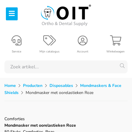
Service
Mijn catalogus
Account
Winkelwagen
Home
Producten
Disposables
Mondmaskers & Face
Shields
Mondmasker met oorelastieken Roze
Comforties
Mondmasker met oorelastieken Roze
50 Stuks, Comforties, Roze