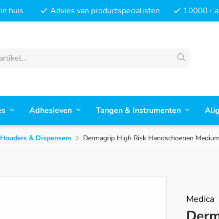
in huis
Advies van productspecialisten
10000+ ar
es
Adhesieven
Tangen & Instrumenten
Ali
Houders & Dispensers
Dermagrip High Risk Handschoenen Mediu
Medica
Derm