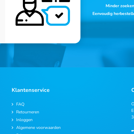
Minder zoeke
Eenvoudig herbestell
Klantenservice
O
FAQ
E
Retourneren
3
Inloggen
Algemene voorwaarden