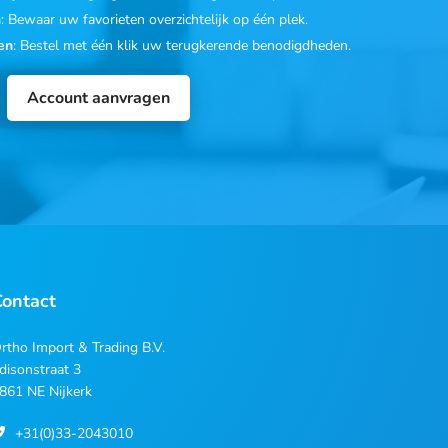
n
: Bewaar uw favorieten overzichtelijk op één plek.
en
: Bestel met één klik uw terugkerende benodigdheden.
Account aanvragen
Contact
rtho Import & Trading B.V.
disonstraat 3
861 NE Nijkerk
+31(0)33-2043010