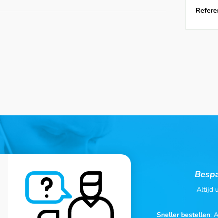
Referen
Bespa
Altijd
Sneller bestellen
: 