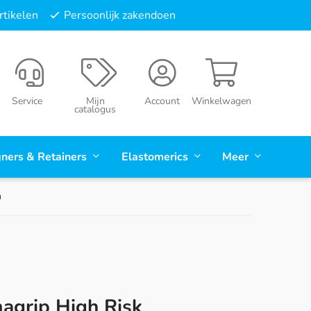
tikelen
Persoonlijk zakendoen
Service
Mijn
Account
Winkelwagen
catalogus
gners & Retainers
Elastomerics
Meer
m
agrip High Risk