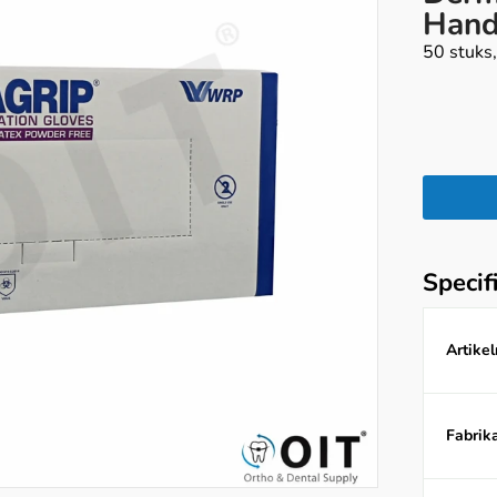
Hand
50 stuks,
Specif
Artike
Fabrika