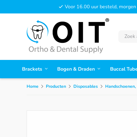
Voor 16.00 uur besteld, morgen 
Brackets
Bogen & Draden
Buccal Tub
Home
Producten
Disposables
Handschoenen, 