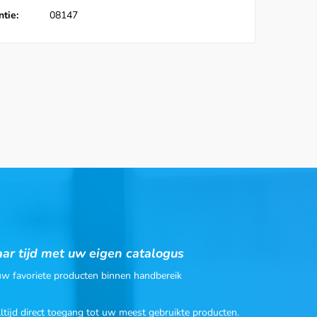
tie:
08147
ar tijd met uw eigen catalogus
 uw favoriete producten binnen handbereik
Altijd direct toegang tot uw meest gebruikte producten.