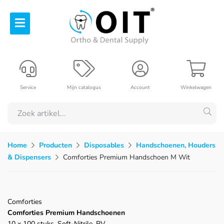
Service
Mijn catalogus
Account
Winkelwagen
Home
Producten
Disposables
Handschoenen, Houders
& Dispensers
Comforties Premium Handschoen M Wit
Comforties
Comforties Premium Handschoenen
10 x 100 stuks, Soft-Nitrile, PV