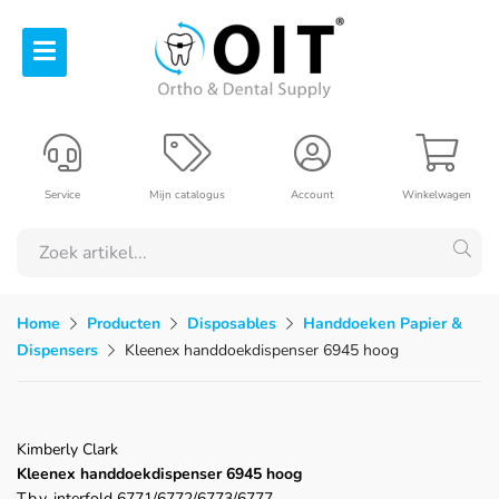
Service
Mijn catalogus
Account
Winkelwagen
Home
Producten
Disposables
Handdoeken Papier &
Dispensers
Kleenex handdoekdispenser 6945 hoog
Kimberly Clark
Kleenex handdoekdispenser 6945 hoog
T.b.v. interfold 6771/6772/6773/6777