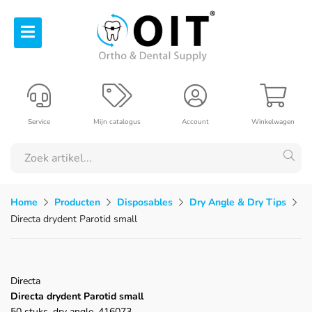
Service
Mijn catalogus
Account
Winkelwagen
Home
Producten
Disposables
Dry Angle & Dry Tips
Directa drydent Parotid small
Directa
Directa drydent Parotid small
50 stuks, dry angle, 416073