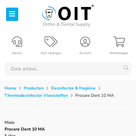
Service
Mijn catalogus
Account
Winkelwagen
Home
Producten
Desinfectie & Hygiëne
Thermodesinfector Vloeistoffen
Procare Dent 10 MA
Miele
Procare Dent 10 MA
5 liter