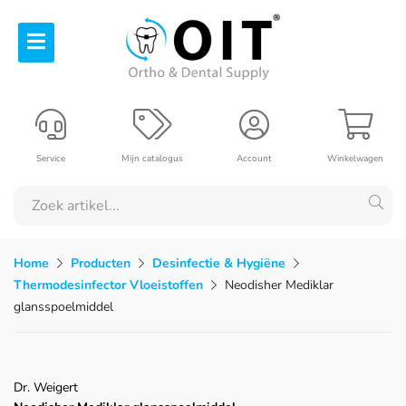
Service
Mijn catalogus
Account
Winkelwagen
Home
Producten
Desinfectie & Hygiëne
Thermodesinfector Vloeistoffen
Neodisher Mediklar
glansspoelmiddel
Dr. Weigert