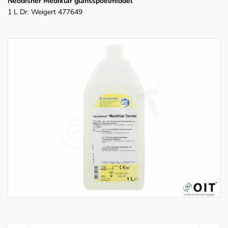
Neodisher Mediklar glansspoelmiddel
1 L Dr. Weigert 477649