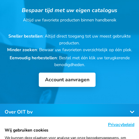
Bespaar tijd met uw eigen catalogus
Altijd uw favoriete producten binnen handbereik
Sneller bestellen
: Altijd direct toegang tot uw meest gebruikte
producten.
Minder zoeken
: Bewaar uw favorieten overzichtelijk op één plek.
Eenvoudig herbestellen
: Bestel met één klik uw terugkerende
benodigdheden.
Account aanvragen
Over OIT bv
Privacybeleid
Klantenservice
Wij gebruiken cookies
We kunnen deze plaatsen voor analyse van onze bezoekersgegevens, om