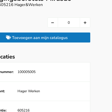
, 605216 Hager&Werken
Toevoegen aan mijn catalogus
icaties
lnummer:
100005005
nt:
Hager Werken
tie:
605216