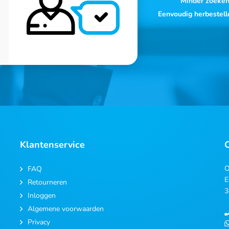
Minder zoeke
Eenvoudig herbestell
Klantenservice
O
FAQ
E
Retourneren
3
Inloggen
Algemene voorwaarden
Privacy