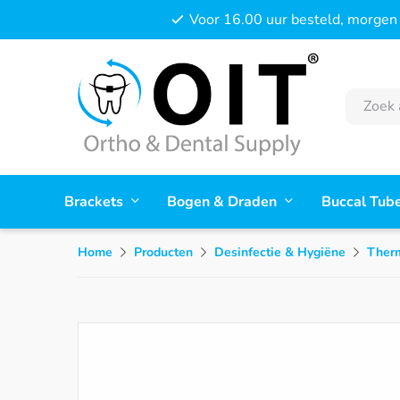
Voor 16.00 uur besteld, morgen 
Brackets
Bogen & Draden
Buccal Tub
Home
Producten
Desinfectie & Hygiëne
Therm