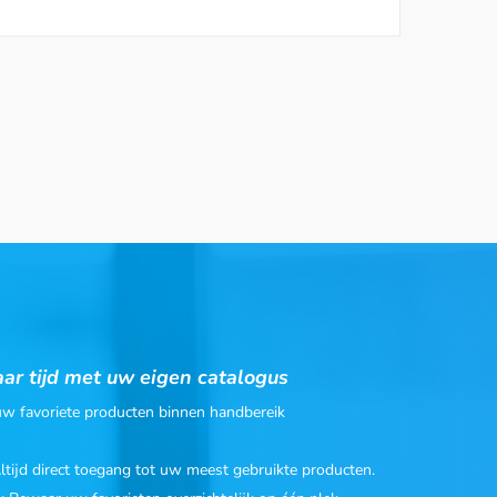
ar tijd met uw eigen catalogus
 uw favoriete producten binnen handbereik
Altijd direct toegang tot uw meest gebruikte producten.