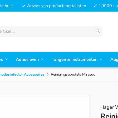
in huis
Advies van productspecialisten
10000+ ar
es
Adhesieven
Tangen & Instrumenten
Ali
odesinfector Accessoires
Reinigingsborstels Mirasuc
Hager 
Rein