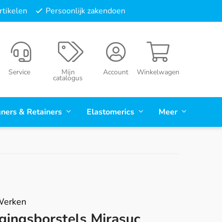
tikelen
Persoonlijk zakendoen
Service
Mijn
Account
Winkelwagen
catalogus
gners & Retainers
Elastomerics
Meer
Werken
igingsborstels Mirasuc