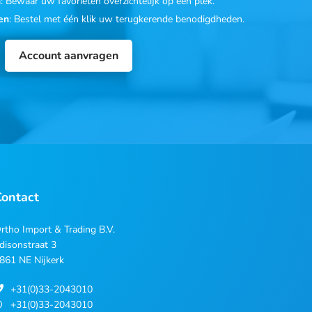
n
: Bewaar uw favorieten overzichtelijk op één plek.
en
: Bestel met één klik uw terugkerende benodigdheden.
Account aanvragen
Contact
rtho Import & Trading B.V.
disonstraat 3
861 NE Nijkerk
+31(0)33-2043010
+31(0)33-2043010