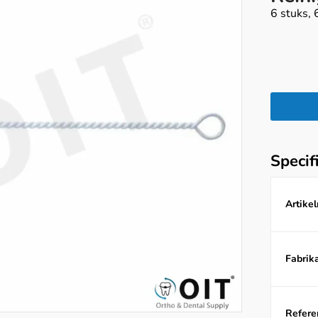
6 stuks
Specif
Artike
Fabrika
Referen