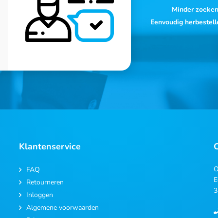
Minder zoeke
Eenvoudig herbestell
Klantenservice
O
FAQ
E
Retourneren
3
Inloggen
Algemene voorwaarden