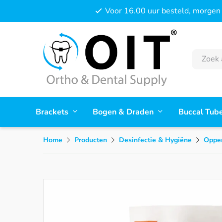
Voor 16.00 uur besteld, morgen 
Brackets
Bogen & Draden
Buccal Tub
Home
Producten
Desinfectie & Hygiëne
Opper