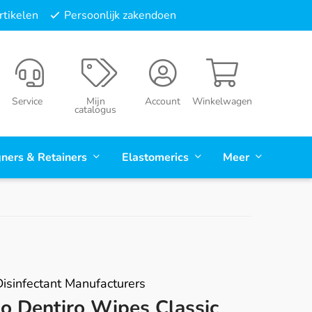
tikelen
Persoonlijk zakendoen
Service
Mijn
Account
Winkelwagen
catalogus
gners & Retainers
Elastomerics
Meer
isinfectant Manufacturers
o Dentiro Wipes Classic