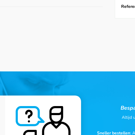
Referen
Bespa
Altijd
Sneller bestellen
: 