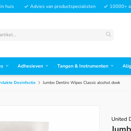
in huis
Advies van productspecialisten
10000+ ar
es
Adhesieven
Tangen & Instrumenten
Ali
vlakte Desinfectie
Jumbo Dentiro Wipes Classic alcohol doek
United D
Jumb