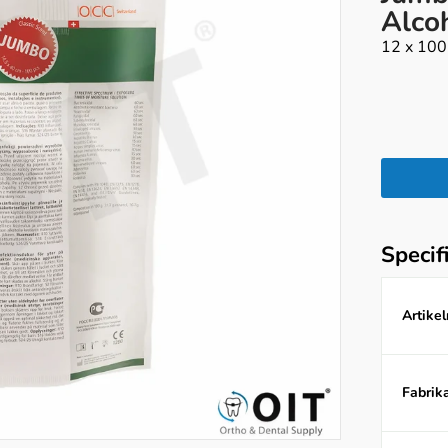
Alco
12 x 100
Specif
Artike
Fabrika