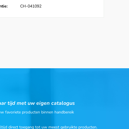
tie:
CH-041092
ar tijd met uw eigen catalogus
 uw favoriete producten binnen handbereik
Altijd direct toegang tot uw meest gebruikte producten.