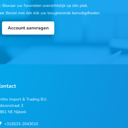
n
: Bewaar uw favorieten overzichtelijk op één plek.
en
: Bestel met één klik uw terugkerende benodigdheden.
Account aanvragen
Contact
rtho Import & Trading B.V.
disonstraat 3
861 NE Nijkerk
+31(0)33-2043010