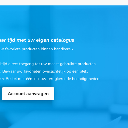
ar tijd met uw eigen catalogus
 uw favoriete producten binnen handbereik
Altijd direct toegang tot uw meest gebruikte producten.
n
: Bewaar uw favorieten overzichtelijk op één plek.
en
: Bestel met één klik uw terugkerende benodigdheden.
Account aanvragen