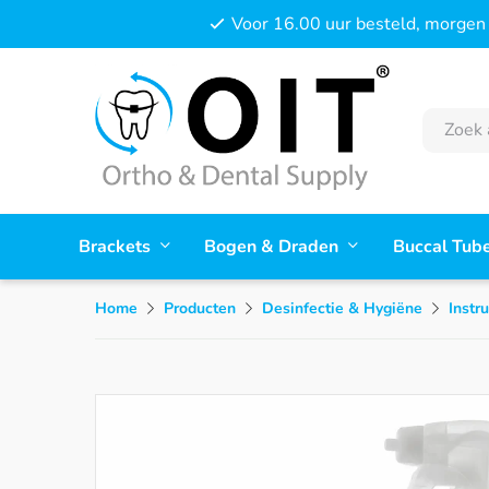
Voor 16.00 uur besteld, morgen 
Brackets
Bogen & Draden
Buccal Tub
Home
Producten
Desinfectie & Hygiëne
Instr