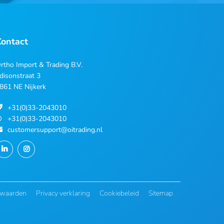
Contact
rtho Import & Trading B.V.
disonstraat 3
861 NE Nijkerk
+31(0)33-2043010
+31(0)33-2043010
customersupport@oitrading.nl
rwaarden
Privacy verklaring
Cookiebeleid
Sitemap