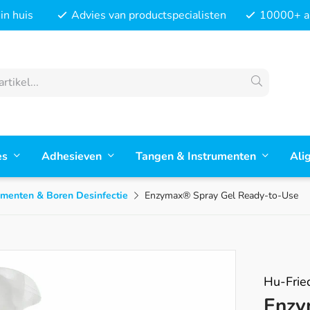
in huis
Advies van productspecialisten
10000+ ar
es
Adhesieven
Tangen & Instrumenten
Ali
umenten & Boren Desinfectie
Enzymax® Spray Gel Ready-to-Use
Hu-Frie
Enzy