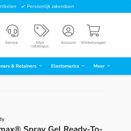
tikelen
Persoonlijk zakendoen
Service
Mijn
Account
Winkelwagen
catalogus
gners & Retainers
Elastomerics
Meer
dy
max® Spray Gel Ready-To-