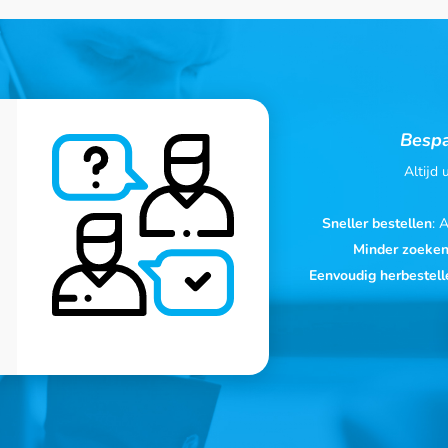
Bespa
Altijd
Sneller bestellen
: 
Minder zoeke
Eenvoudig herbestell