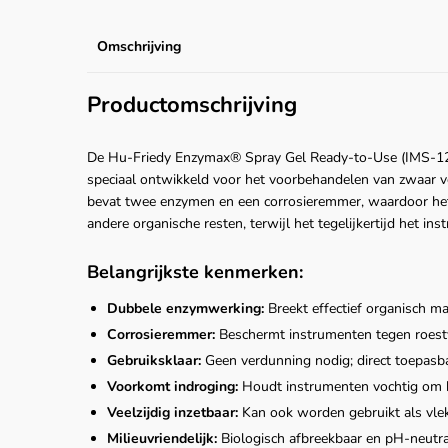
Omschrijving
Productomschrijving
De Hu-Friedy Enzymax® Spray Gel Ready-to-Use (IMS-1229
speciaal ontwikkeld voor het voorbehandelen van zwaar v
bevat twee enzymen en een corrosieremmer, waardoor het e
andere organische resten, terwijl het tegelijkertijd het i
Belangrijkste kenmerken:
Dubbele enzymwerking:
Breekt effectief organisch ma
Corrosieremmer:
Beschermt instrumenten tegen roestv
Gebruiksklaar:
Geen verdunning nodig; direct toepasb
Voorkomt indroging:
Houdt instrumenten vochtig om h
Veelzijdig inzetbaar:
Kan ook worden gebruikt als vlekv
Milieuvriendelijk:
Biologisch afbreekbaar en pH-neutra