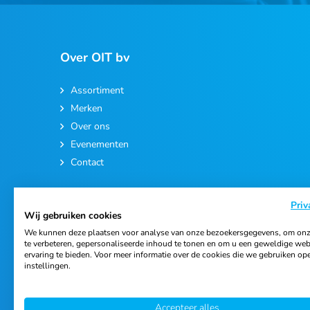
Over OIT bv
Assortiment
Merken
Over ons
Evenementen
Contact
Priv
Wij gebruiken cookies
We kunnen deze plaatsen voor analyse van onze bezoekersgegevens, om onz
te verbeteren, gepersonaliseerde inhoud te tonen en om u een geweldige web
ervaring te bieden. Voor meer informatie over de cookies die we gebruiken op
© 2026 Ortho Import & Trading B.V.
instellingen.
Accepteer alles