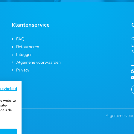
Klantenservice
O
FAQ
E
Retourneren
3
Inloggen
Algemene voorwaarden
Privacy
acybeleid
e website
site-
ent u de
Algemene voo