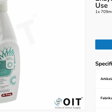
Use
1x 709ml
Specif
Artike
Fabrika