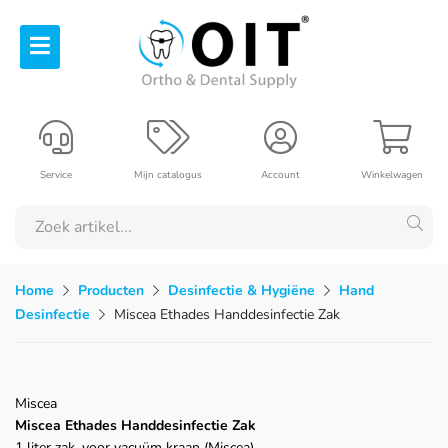
Service
Mijn catalogus
Account
Winkelwagen
Home
Producten
Desinfectie & Hygiëne
Hand
Desinfectie
Miscea Ethades Handdesinfectie Zak
Miscea
Miscea Ethades Handdesinfectie Zak
1 liter zak, voor vacuüm kraan (Miscea)