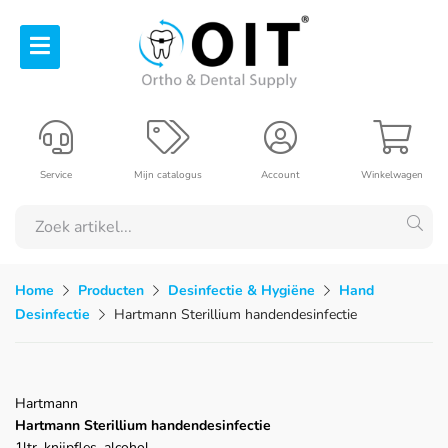
Service
Mijn catalogus
Account
Winkelwagen
Home
Producten
Desinfectie & Hygiëne
Hand
Desinfectie
Hartmann Sterillium handendesinfectie
Hartmann
Hartmann Sterillium handendesinfectie
1ltr, knijpfles, alcohol