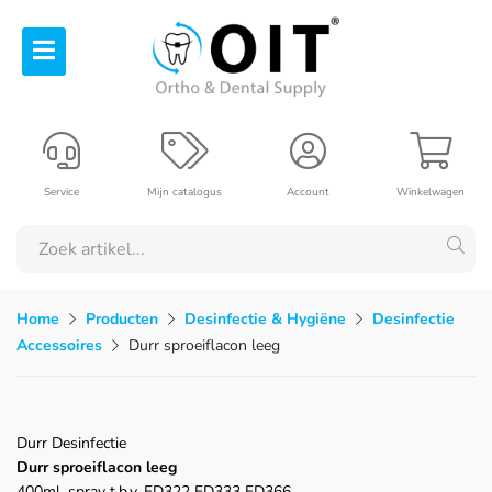
Service
Mijn catalogus
Account
Winkelwagen
Home
Producten
Desinfectie & Hygiëne
Desinfectie
Accessoires
Durr sproeiflacon leeg
Durr Desinfectie
Durr sproeiflacon leeg
400ml, spray t.b.v. FD322 FD333 FD366