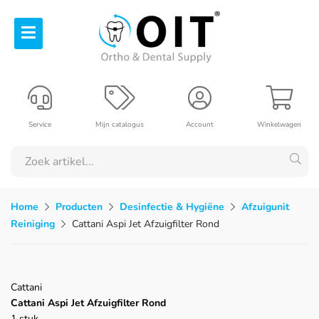
Service
Mijn catalogus
Account
Winkelwagen
Home
Producten
Desinfectie & Hygiëne
Afzuigunit
Reiniging
Cattani Aspi Jet Afzuigfilter Rond
Cattani
Cattani Aspi Jet Afzuigfilter Rond
1 stuk