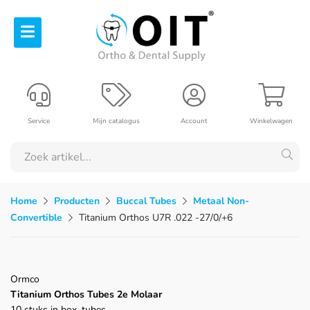
Service
Mijn catalogus
Account
Winkelwagen
Home
Producten
Buccal Tubes
Metaal Non-
Convertible
Titanium Orthos U7R .022 -27/0/+6
Ormco
Titanium Orthos Tubes 2e Molaar
10 stuks in box, tubes