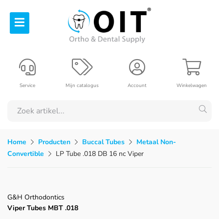
Service
Mijn catalogus
Account
Winkelwagen
Home
Producten
Buccal Tubes
Metaal Non-
Convertible
LP Tube .018 DB 16 nc Viper
G&H Orthodontics
Viper Tubes MBT .018