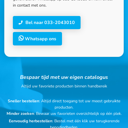
in contact met ons.
Bel naar 033-2043010
Whatsapp ons
Bespaar tijd met uw eigen catalogus
Altijd uw favoriete producten binnen handbereik
Sneller bestellen
: Altijd direct toegang tot uw meest gebruikte
producten.
Minder zoeken
: Bewaar uw favorieten overzichtelijk op één plek.
Eenvoudig herbestellen
: Bestel met één klik uw terugkerende
benodigdheden.