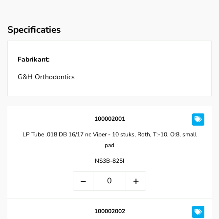
Specificaties
Fabrikant:
G&H Orthodontics
100002001
LP Tube .018 DB 16/17 nc Viper - 10 stuks, Roth, T:-10, O:8, small
pad
NS3B-825I
100002002