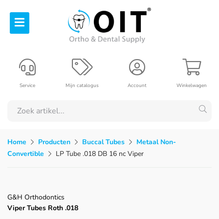
Service
Mijn catalogus
Account
Winkelwagen
Home
Producten
Buccal Tubes
Metaal Non-
Convertible
LP Tube .018 DB 16 nc Viper
G&H Orthodontics
Viper Tubes Roth .018