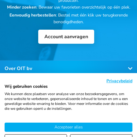
producten.
Minder zoeken
: Bewaar uw favorieten overzichtelijk op één plek.
Eenvoudig herbestellen
: Bestel met één klik uw terugkerende
benodigdheden.
Account aanvragen
Over OIT bv
Privacybeleid
Klantenservice
Wij gebruiken cookies
We kunnen deze plaatsen voor analyse van onze bezoekersgegevens, om
onze website te verbeteren, gepersonaliseerde inhoud te tonen en om u een
Contact
geweldige website-ervaring te bieden. Voor meer informatie over de cookies
die we gebruiken opent u de instellingen.
Accepteer alles
© 2026 Ortho Import
Algemene voorwaarden
Privacy
& Trading B.V.
verklaring
Cookiebeleid
Sitemap