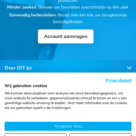
producten.
Minder zoeken
: Bewaar uw favorieten overzichtelijk op één plek.
Eenvoudig herbestellen
: Bestel met één klik uw terugkerende
benodigdheden.
Account aanvragen
Over OIT bv
Privacybeleid
Klantenservice
Wij gebruiken cookies
We kunnen deze plaatsen voor analyse van onze bezoekersgegevens, om
onze website te verbeteren, gepersonaliseerde inhoud te tonen en om u een
Contact
geweldige website-ervaring te bieden. Voor meer informatie over de cookies
die we gebruiken opent u de instellingen.
Accepteer alles
© 2026 Ortho Import
Algemene voorwaarden
Privacy
& Trading B.V.
verklaring
Cookiebeleid
Sitemap