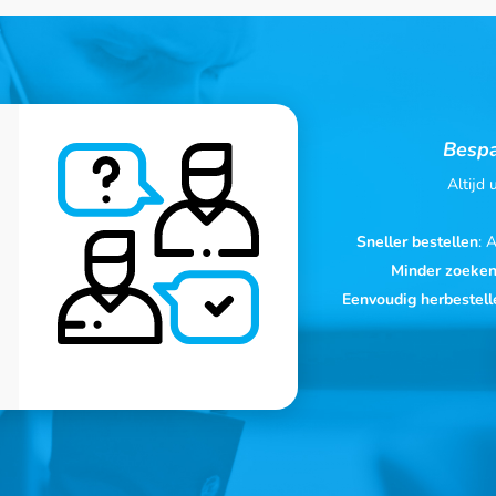
Bespa
Altijd
Sneller bestellen
: 
Minder zoeke
Eenvoudig herbestell