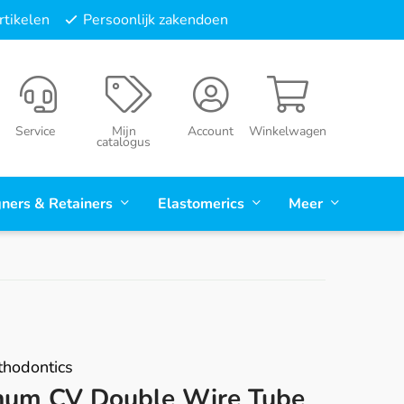
tikelen
Persoonlijk zakendoen
Service
Mijn
Account
Winkelwagen
catalogus
gners & Retainers
Elastomerics
Meer
hodontics
um CV Double Wire Tube