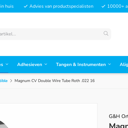
in huis
Advies van productspecialisten
10000+ ar
es
Adhesieven
Tangen & Instrumenten
Ali
ible
Magnum CV Double Wire Tube Roth .022 16
G&H Ort
Magn