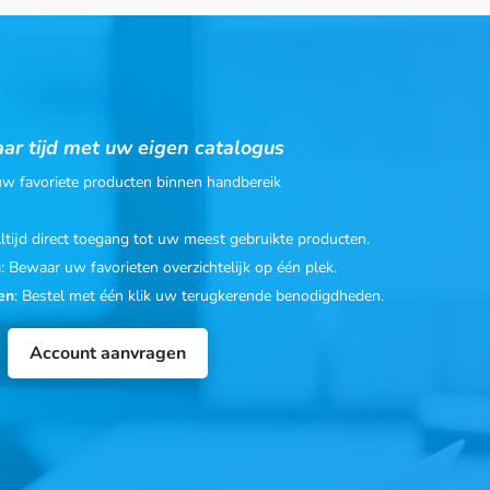
ar tijd met uw eigen catalogus
 uw favoriete producten binnen handbereik
Altijd direct toegang tot uw meest gebruikte producten.
n
: Bewaar uw favorieten overzichtelijk op één plek.
en
: Bestel met één klik uw terugkerende benodigdheden.
Account aanvragen