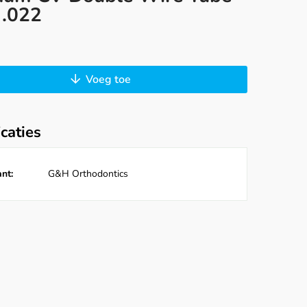
 .022
Voeg toe
icaties
nt:
G&H Orthodontics