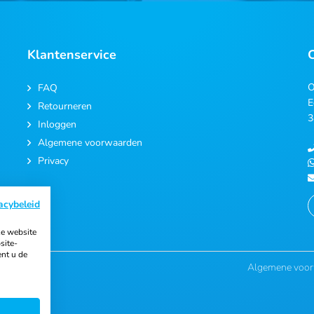
Klantenservice
O
FAQ
E
Retourneren
3
Inloggen
Algemene voorwaarden
Privacy
acybeleid
e website
site-
ent u de
Algemene voo