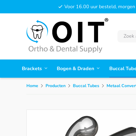
Voor 16.00 uur besteld, morgen 
Brackets
Bogen & Draden
Buccal Tub
Home
Producten
Buccal Tubes
Metaal Convert