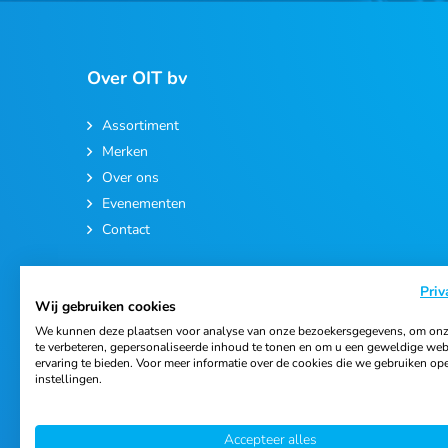
Over OIT bv
Assortiment
Merken
Over ons
Evenementen
Contact
Priv
Wij gebruiken cookies
We kunnen deze plaatsen voor analyse van onze bezoekersgegevens, om onz
te verbeteren, gepersonaliseerde inhoud te tonen en om u een geweldige web
ervaring te bieden. Voor meer informatie over de cookies die we gebruiken op
© 2026 Ortho Import & Trading B.V.
instellingen.
Accepteer alles