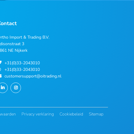
Contact
rtho Import & Trading B.V.
disonstraat 3
861 NE Nijkerk
+31(0)33-2043010
+31(0)33-2043010
customersupport@oitrading.nl
rwaarden
Privacy verklaring
Cookiebeleid
Sitemap