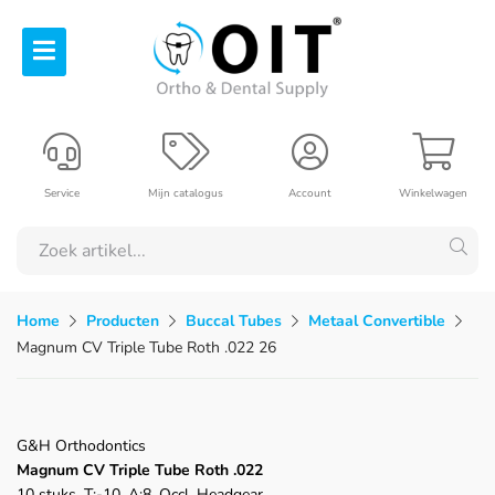
Service
Mijn catalogus
Account
Winkelwagen
Home
Producten
Buccal Tubes
Metaal Convertible
Magnum CV Triple Tube Roth .022 26
G&H Orthodontics
Magnum CV Triple Tube Roth .022
10 stuks, T:-10, A:8, Occl. Headgear