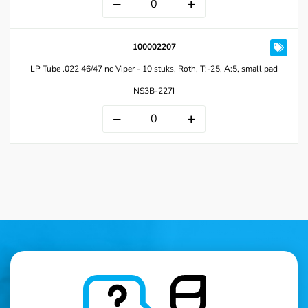
100002207
LP Tube .022 46/47 nc Viper - 10 stuks, Roth, T:-25, A:5, small pad
NS3B-227I