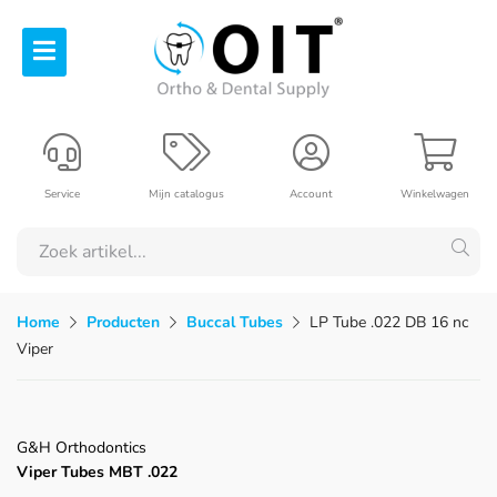
Service
Mijn catalogus
Account
Winkelwagen
Home
Producten
Buccal Tubes
LP Tube .022 DB 16 nc
Viper
G&H Orthodontics
Viper Tubes MBT .022