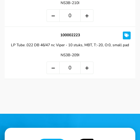
NS3B-210I
100002223
LP Tube .022 DB 46/47 nc Viper - 10 stuks, MBT, T:-20, O:0, small pad
NS3B-209I