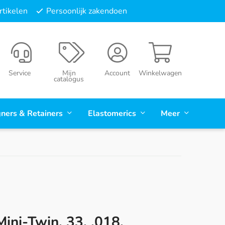
tikelen
Persoonlijk zakendoen
Service
Mijn
Account
Winkelwagen
catalogus
gners & Retainers
Elastomerics
Meer
ini-Twin, 33, .018,