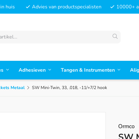
in huis
Advies van productspecialisten
10000+ ar
es
Adhesieven
Tangen & Instrumenten
Ali
ckets Metaal
SW Mini-Twin, 33, .018, -11/+7/2 hook
Ormco
SW M