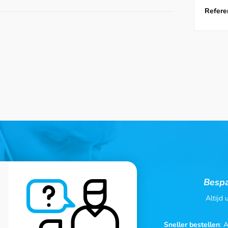
Referen
Bespa
Altijd
Sneller bestellen
: 