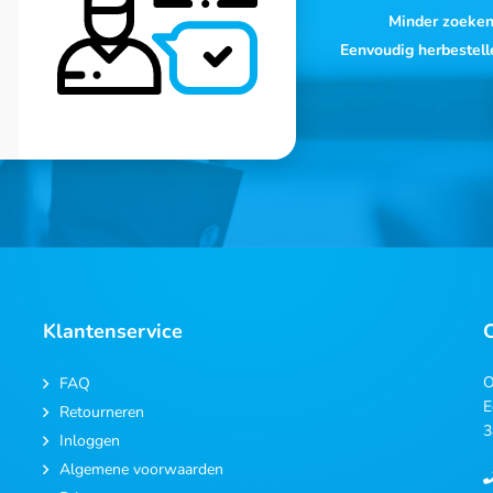
Minder zoeke
Eenvoudig herbestell
Klantenservice
O
FAQ
E
Retourneren
3
Inloggen
Algemene voorwaarden