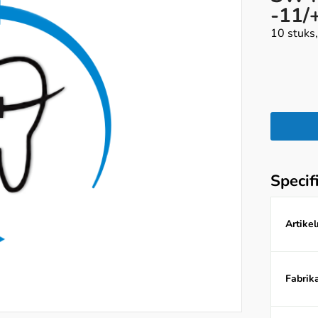
-11/
10 stuks
Specif
Artike
Fabrika