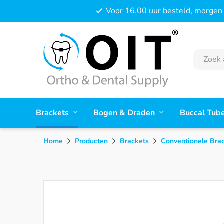
Voor 16.00 uur besteld, morgen 
Brackets
Bogen & Draden
Buccal Tub
Home
Producten
Brackets
Conventionele Bra