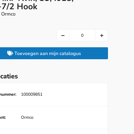
+7/2 Hook
, Ormco
Toevoegen aan mijn catalogus
icaties
lnummer:
100009851
nt:
Ormco