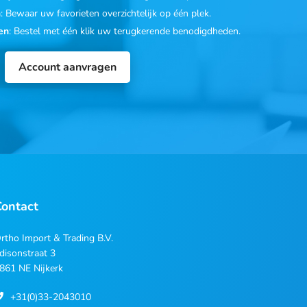
n
: Bewaar uw favorieten overzichtelijk op één plek.
en
: Bestel met één klik uw terugkerende benodigdheden.
Account aanvragen
Contact
rtho Import & Trading B.V.
disonstraat 3
861 NE Nijkerk
+31(0)33-2043010