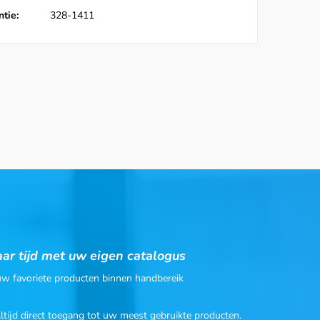
tie:
328-1411
ar tijd met uw eigen catalogus
 uw favoriete producten binnen handbereik
Altijd direct toegang tot uw meest gebruikte producten.