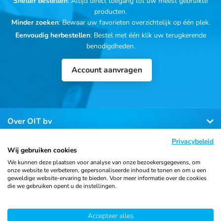
Sneller bestellen
: Altijd direct toegang tot uw meest gebruikte
producten.
Minder zoeken
: Bewaar uw favorieten overzichtelijk op één plek.
Eenvoudig herbestellen
: Bestel met één klik uw terugkerende
benodigdheden.
Account aanvragen
Over OIT bv
Privacybeleid
Klantenservice
Wij gebruiken cookies
We kunnen deze plaatsen voor analyse van onze bezoekersgegevens, om
onze website te verbeteren, gepersonaliseerde inhoud te tonen en om u een
Contact
geweldige website-ervaring te bieden. Voor meer informatie over de cookies
die we gebruiken opent u de instellingen.
Accepteer alles
© 2026 Ortho Import
Algemene voorwaarden
Privacy