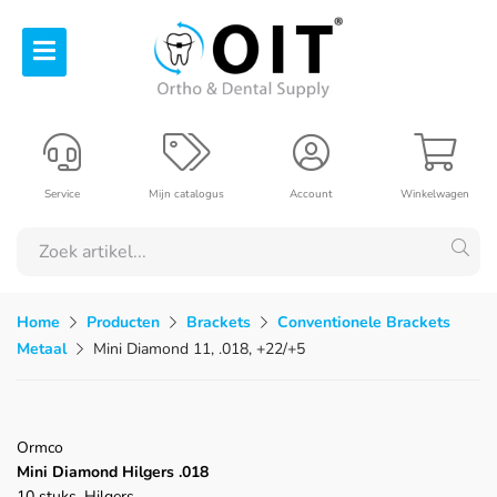
Service
Mijn catalogus
Account
Winkelwagen
Home
Producten
Brackets
Conventionele Brackets
Metaal
Mini Diamond 11, .018, +22/+5
Ormco
Mini Diamond Hilgers .018
10 stuks, Hilgers