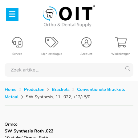
Service
Mijn catalogus
Account
Winkelwagen
Home
Producten
Brackets
Conventionele Brackets
Metaal
SW Synthesis, 11, .022, +12/+5/0
Ormco
SW Synthesis Roth .022
10 stuks/ Ormco, Roth