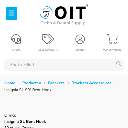
Service
Mijn catalogus
Account
Winkelwagen
Home
Producten
Brackets
Brackets Accessoires
Insignia SL 90° Bent Hook
Ormco
Insignia SL Bent Hook
30 stuks, Ormco