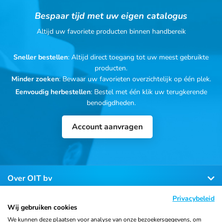
Bespaar tijd met uw eigen catalogus
Altijd uw favoriete producten binnen handbereik
Sneller bestellen
: Altijd direct toegang tot uw meest gebruikte
producten.
Minder zoeken
: Bewaar uw favorieten overzichtelijk op één plek.
Eenvoudig herbestellen
: Bestel met één klik uw terugkerende
benodigdheden.
Account aanvragen
Over OIT bv
Privacybeleid
Klantenservice
Wij gebruiken cookies
We kunnen deze plaatsen voor analyse van onze bezoekersgegevens, om