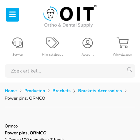
Service
Mijn catalogus
Account
Winkelwagen
Home
Producten
Brackets
Brackets Accessoires
Power pins, ORMCO
Ormco
Power pins, ORMCO
1 Doos (100 pinnetjes) T-hook