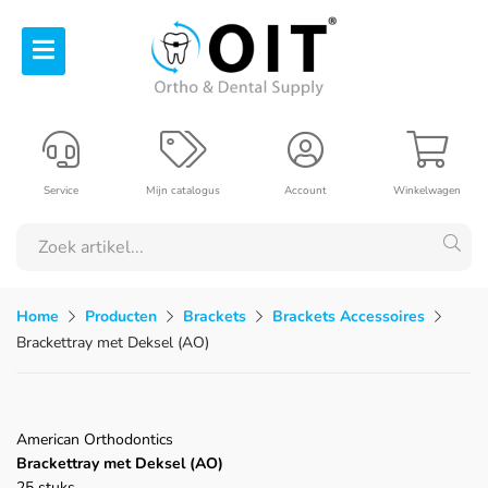
Service
Mijn catalogus
Account
Winkelwagen
Home
Producten
Brackets
Brackets Accessoires
Brackettray met Deksel (AO)
American Orthodontics
Brackettray met Deksel (AO)
25 stuks