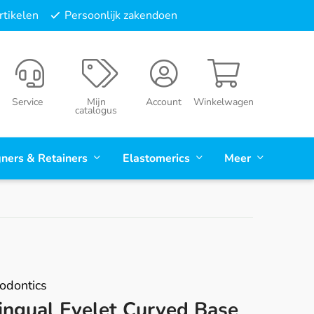
tikelen
Persoonlijk zakendoen
Service
Mijn
Account
Winkelwagen
catalogus
gners & Retainers
Elastomerics
Meer
odontics
ingual Eyelet Curved Base