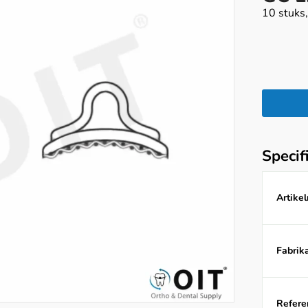
10 stuks,
Specif
Artike
Fabrika
Referen