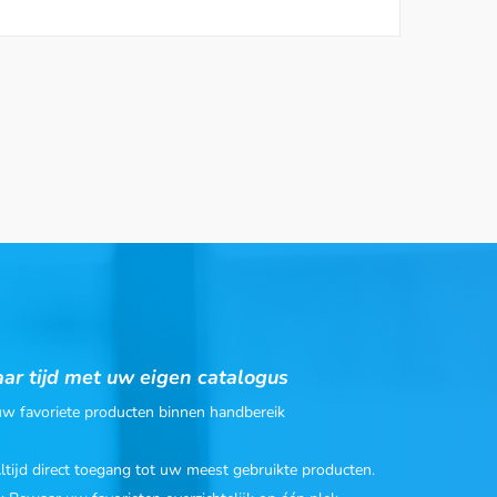
ar tijd met uw eigen catalogus
 uw favoriete producten binnen handbereik
Altijd direct toegang tot uw meest gebruikte producten.