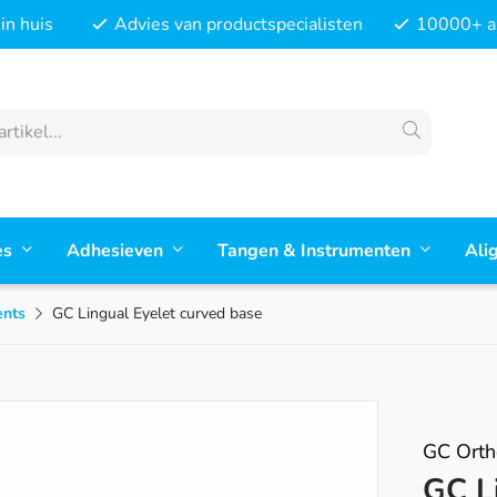
in huis
Advies van productspecialisten
10000+ ar
es
Adhesieven
Tangen & Instrumenten
Ali
ents
GC Lingual Eyelet curved base
GC Orth
GC L