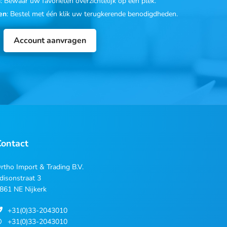
n
: Bewaar uw favorieten overzichtelijk op één plek.
en
: Bestel met één klik uw terugkerende benodigdheden.
Account aanvragen
Contact
rtho Import & Trading B.V.
disonstraat 3
861 NE Nijkerk
+31(0)33-2043010
+31(0)33-2043010