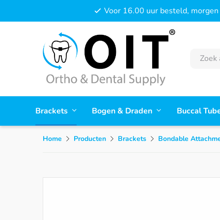
Voor 16.00 uur besteld, morgen 
Brackets
Bogen & Draden
Buccal Tub
Home
Producten
Brackets
Bondable Attachm