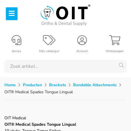
Service
Mijn catalogus
Account
Winkelwagen
Home
Producten
Brackets
Bondable Attachments
OIT® Medical Spades Tongue Lingual
OIT Medical
OIT® Medical Spades Tongue Lingual
10 stuks, Tongue Tamer Spikes