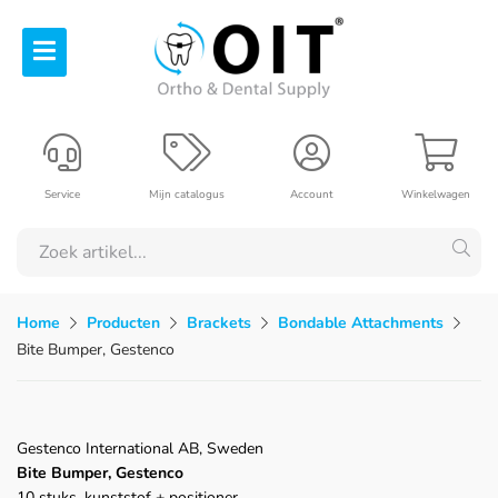
Service
Mijn catalogus
Account
Winkelwagen
Home
Producten
Brackets
Bondable Attachments
Bite Bumper, Gestenco
Gestenco International AB, Sweden
Bite Bumper, Gestenco
10 stuks, kunststof + positioner