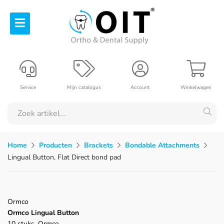
Service
Mijn catalogus
Account
Winkelwagen
Home
Producten
Brackets
Bondable Attachments
Lingual Button, Flat Direct bond pad
Ormco
Ormco Lingual Button
10 stuks, Ormco