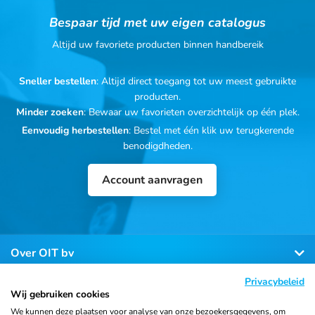
Bespaar tijd met uw eigen catalogus
Altijd uw favoriete producten binnen handbereik
Sneller bestellen
: Altijd direct toegang tot uw meest gebruikte
producten.
Minder zoeken
: Bewaar uw favorieten overzichtelijk op één plek.
Eenvoudig herbestellen
: Bestel met één klik uw terugkerende
benodigdheden.
Account aanvragen
Over OIT bv
Privacybeleid
Klantenservice
Wij gebruiken cookies
We kunnen deze plaatsen voor analyse van onze bezoekersgegevens, om