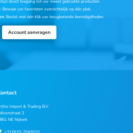
Altijd direct toegang tot uw meest gebruikte producten.
n
: Bewaar uw favorieten overzichtelijk op één plek.
en
: Bestel met één klik uw terugkerende benodigdheden.
Account aanvragen
Contact
rtho Import & Trading B.V.
disonstraat 3
861 NE Nijkerk
+31(0)33-2043010