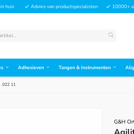
in huis
Advies van productspecialisten
10000+ ar
es
Adhesieven
Tangen & Instrumenten
Ali
h .022 11
G&H Ort
Agili