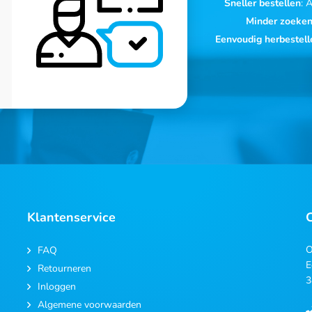
Sneller bestellen
: 
Minder zoeke
Eenvoudig herbestell
Klantenservice
O
FAQ
E
Retourneren
3
Inloggen
Algemene voorwaarden