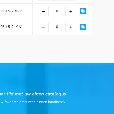
125-L5-2RK-V
125-L5-2LK-V
ar tijd met uw eigen catalogus
 uw favoriete producten binnen handbereik