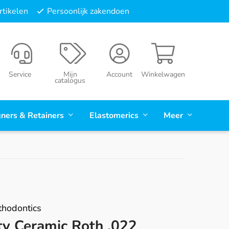
tikelen
Persoonlijk zakendoen
Service
Mijn
Account
Winkelwagen
catalogus
gners & Retainers
Elastomerics
Meer
hodontics
ty Ceramic Roth .022