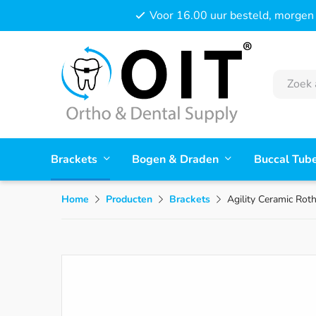
Voor 16.00 uur besteld, morgen 
Brackets
Bogen & Draden
Buccal Tub
Home
Producten
Brackets
Agility Ceramic Rot