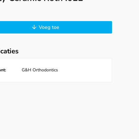
Voeg toe
icaties
nt:
G&H Orthodontics