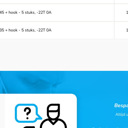
 45 + hook - 5 stuks, -22T 0A
 35 + hook - 5 stuks, -22T 0A
Bespa
Altijd